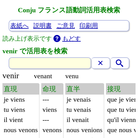
Conju フランス語動詞活用表検索
表紙へ
説明書
ご意見
印刷用
読み上げ表示です
もどす
venir で活用表を検索
venir
venant
venu
直現
命現
直半
接現
je viens
---
je venais
que je vie
tu viens
viens
tu venais
que tu vie
il vient
---
il venait
qu'il vienn
nous venons
venons
nous venions
que nous v