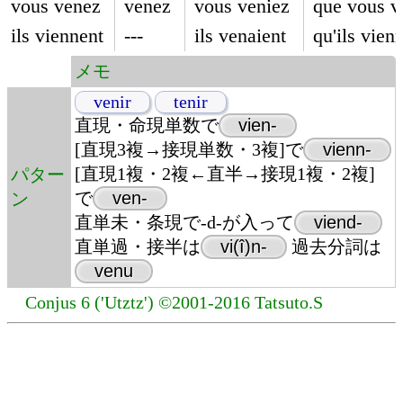
vous venez
venez
vous veniez
que vous v
ils viennent
---
ils venaient
qu'ils vien
メモ
venir
tenir
直現・命現単数で
vien-
[直現3複→接現単数・3複]で
vienn-
[直現1複・2複←直半→接現1複・2複]
パター
で
ven-
ン
直単未・条現で-d-が入って
viend-
直単過・接半は
vi(î)n-
過去分詞は
venu
Conjus 6 ('Utztz') ©2001-2016 Tatsuto.S