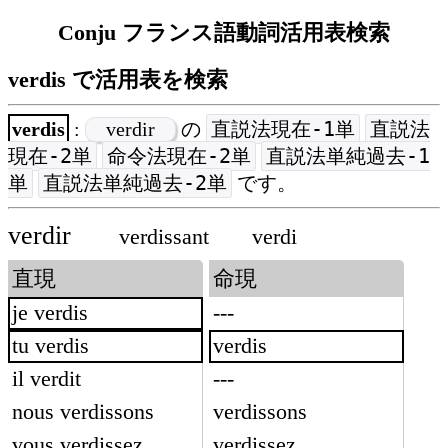
Conju フランス語動詞活用表検索
verdis で活用表を検索
直説法現在-1単
直説法
verdis
:
verdir
の
現在-2単
命令法現在-2単
直説法単純過去-1
単
直説法単純過去-2単
です。
verdir
verdissant
verdi
直現
命現
je verdis
---
tu verdis
verdis
il verdit
---
nous verdissons
verdissons
vous verdissez
verdissez