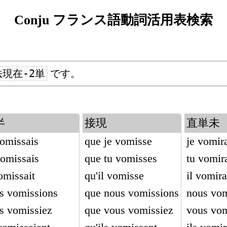
Conju フランス語動詞活用表検索
現在-2単
です。
半
接現
直単未
vomissais
que je vomisse
je vomir
vomissais
que tu vomisses
tu vomir
vomissait
qu'il vomisse
il vomira
s vomissions
que nous vomissions
nous vo
s vomissiez
que vous vomissiez
vous vom