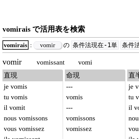
vomirais で活用表を検索
条件法現在-1単
条件法
vomirais
:
vomir
の
vomir
vomissant
vomi
直現
命現
直
je vomis
---
je 
tu vomis
vomis
tu 
il vomit
---
il 
nous vomissons
vomissons
nou
vous vomissez
vomissez
vou