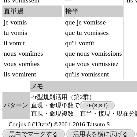
ils vomissent
---
ils
直単過
接半
je vomis
que je vomisse
tu vomis
que tu vomisses
il vomit
qu'il vomît
nous vomîmes
que nous vomissions
vous vomîtes
que vous vomissiez
ils vomirent
qu'ils vomissent
メモ
-ir型規則活用（第2群）
パターン
直現・命現単数で
-i-(s,s,t)
直現・命現複数、直半・接現・現在分詞で
Conjus 6 ('Utztz') ©2001-2016 Tatsuto.S
黒白でマークする
活用表を横に広げる