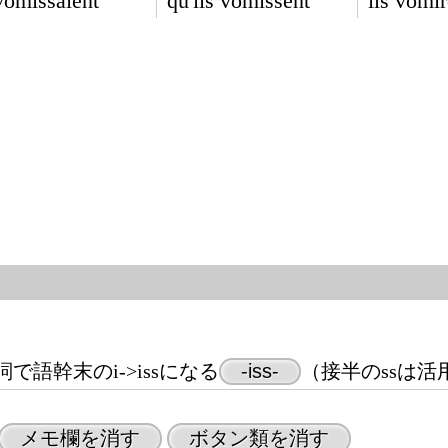
 vomissaient
qu'ils vomissent
ils vomi
語幹末のi->issになる
-iss-
（接半のssは活
メモ欄を消す
ボタン類を消す