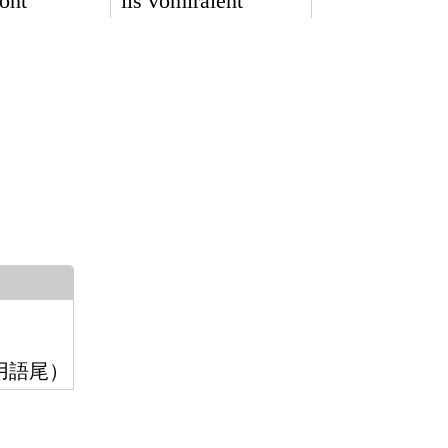
ront
ils vomiraient
用語尾）