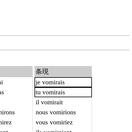
条現
ai
je vomirais
as
tu vomirais
il vomirait
mirons
nous vomirions
irez
vous vomiriez