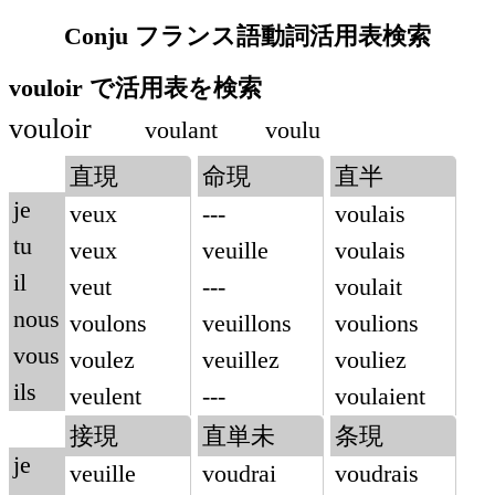
Conju フランス語動詞活用表検索
vouloir で活用表を検索
vouloir
voulant
voulu
直現
命現
直半
je
veux
---
voulais
tu
veux
veuille
voulais
il
veut
---
voulait
nous
voulons
veuillons
voulions
vous
voulez
veuillez
vouliez
ils
veulent
---
voulaient
接現
直単未
条現
je
veuille
voudrai
voudrais