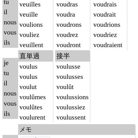
tu
veuilles
voudras
voudrais
il
veuille
voudra
voudrait
nous
voulions
voudrons
voudrions
vous
vouliez
voudrez
voudriez
ils
veuillent
voudront
voudraient
直単過
接半
je
voulus
voulusse
tu
voulus
voulusses
il
voulut
voulût
nous
voulûmes
voulussions
vous
voulûtes
voulussiez
ils
voulurent
voulussent
メモ