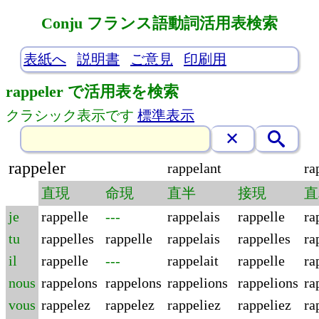
Conju フランス語動詞活用表検索
表紙へ
説明書
ご意見
印刷用
rappeler で活用表を検索
クラシック表示です
標準表示
rappeler
rappelant
ra
直現
命現
直半
接現
直
je
rappelle
---
rappelais
rappelle
ra
tu
rappelles
rappelle
rappelais
rappelles
ra
il
rappelle
---
rappelait
rappelle
ra
nous
rappelons
rappelons
rappelions
rappelions
ra
vous
rappelez
rappelez
rappeliez
rappeliez
ra