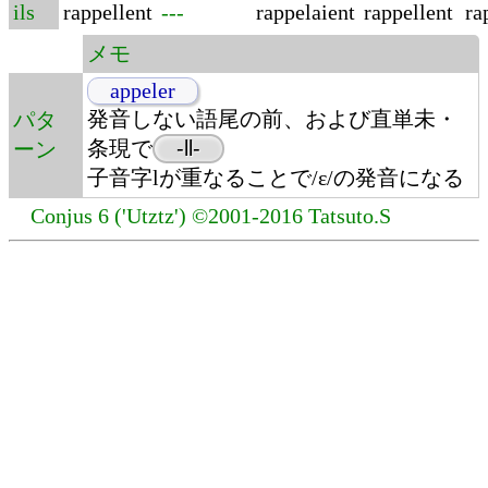
ils
rappellent
---
rappelaient
rappellent
ra
メモ
appeler
発音しない語尾の前、および直単未・
パタ
条現で
-ll-
ーン
子音字lが重なることで/ɛ/の発音になる
Conjus 6 ('Utztz') ©2001-2016 Tatsuto.S